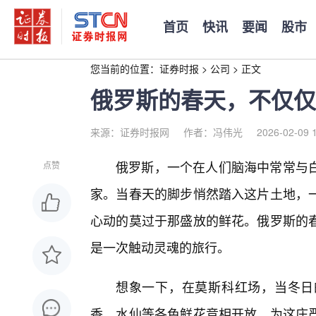
首页
快讯
要闻
股市
您当前的位置：
证券时报
>
公司
>
正文
俄罗斯的春天，不仅仅
来源：证券时报网
作者：冯伟光
2026-02-09 
俄罗斯，一个在人们脑海中常常与
点赞
家。当春天的脚步悄然踏入这片土地，
心动的莫过于那盛放的鲜花。俄罗斯的
是一次触动灵魂的旅行。
想象一下，在莫斯科红场，当冬日
香、水仙等各色鲜花竞相开放，为这庄