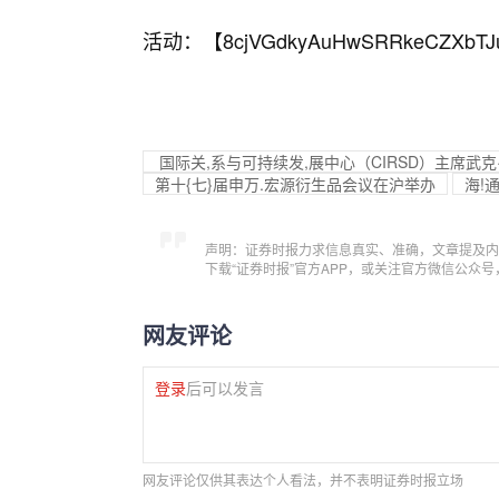
活动：【
8cjVGdkyAuHwSRRkeCZXbTJ
国际关,系与可持续发,展中心（CIRSD）主席
第十{七}届申万.宏源衍生品会议在沪举办
海!
声明：证券时报力求信息真实、准确，文章提及内
下载“证券时报”官方APP，或关注官方微信公众
网友评论
登录
后可以发言
网友评论仅供其表达个人看法，并不表明证券时报立场